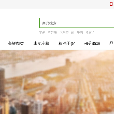
苹果
奇异果
大闸蟹
虾
牛肉
猪肘子
海鲜肉类
速食冷藏
粮油干货
积分商城
品