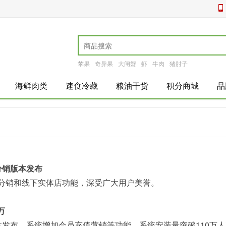
苹果
奇异果
大闸蟹
虾
牛肉
猪肘子
海鲜肉类
速食冷藏
粮油干货
积分商城
品
0 分销版本发布
会员分销和线下实体店功能，深受广大用户美誉。
万
.3 版本发布，系统增加会员充值营销等功能，系统安装量突破110万